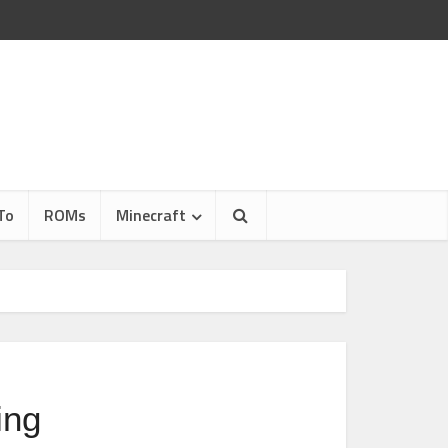
To
ROMs
Minecraft
ing