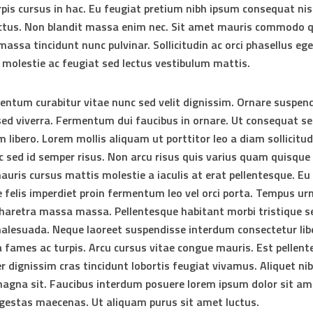
rpis cursus in hac. Eu feugiat pretium nibh ipsum consequat nisl
ctus. Non blandit massa enim nec. Sit amet mauris commodo q
massa tincidunt nunc pulvinar. Sollicitudin ac orci phasellus ege
 molestie ac feugiat sed lectus vestibulum mattis.
entum curabitur vitae nunc sed velit dignissim. Ornare suspen
 sed viverra. Fermentum dui faucibus in ornare. Ut consequat s
 libero. Lorem mollis aliquam ut porttitor leo a diam sollicitudi
c sed id semper risus. Non arcu risus quis varius quam quisque
mauris cursus mattis molestie a iaculis at erat pellentesque. Eu
e felis imperdiet proin fermentum leo vel orci porta. Tempus ur
haretra massa massa. Pellentesque habitant morbi tristique s
alesuada. Neque laoreet suspendisse interdum consectetur libe
fames ac turpis. Arcu cursus vitae congue mauris. Est pellente
r dignissim cras tincidunt lobortis feugiat vivamus. Aliquet ni
magna sit. Faucibus interdum posuere lorem ipsum dolor sit a
egestas maecenas. Ut aliquam purus sit amet luctus.