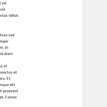
 vel
uis
stas tellus
disse sed
emper
n. In
 id diam
na et
enectus et
ro. Et
sque elit
bh praesent
met. Fames