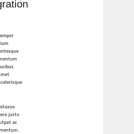
ration
 tempor
tium
lentesque
ermentum
aucibus
 Amet
scelerisque
abitasse
ero justo
lutpat ac
lementum.