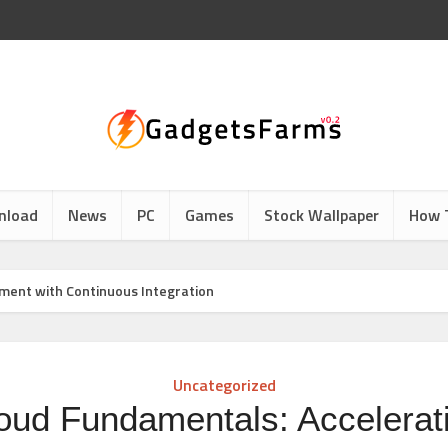
nload
News
PC
Games
Stock Wallpaper
How 
ment with Continuous Integration
Uncategorized
oud Fundamentals: Accelerat