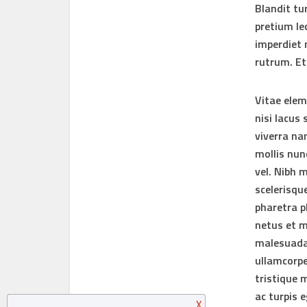
Blandit tu
pretium le
imperdiet 
rutrum. Et
Vitae elem
nisi lacus
viverra nam
mollis nun
vel. Nibh 
scelerisqu
pharetra p
netus et m
malesuada 
ullamcorpe
tristique 
ac turpis 
X