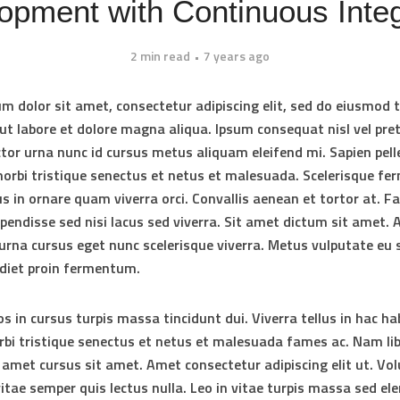
opment with Continuous Integ
2 min read
7 years ago
m dolor sit amet, consectetur adipiscing elit, sed do eiusmod
 ut labore et dolore magna aliqua. Ipsum consequat nisl vel pre
ctor urna nunc id cursus metus aliquam eleifend mi. Sapien pel
orbi tristique senectus et netus et malesuada. Scelerisque f
us in ornare quam viverra orci. Convallis aenean et tortor at. F
pendisse sed nisi lacus sed viverra. Sit amet dictum sit amet.
urna cursus eget nunc scelerisque viverra. Metus vulputate eu 
rdiet proin fermentum.
os in cursus turpis massa tincidunt dui. Viverra tellus in hac h
rbi tristique senectus et netus et malesuada fames ac. Nam lib
t amet cursus sit amet. Amet consectetur adipiscing elit ut. Vo
vitae semper quis lectus nulla. Leo in vitae turpis massa sed e