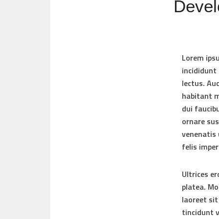
Devel
Lorem ipsu
incididunt
lectus. Au
habitant m
dui faucib
ornare sus
venenatis 
felis impe
Ultrices er
platea. Mo
laoreet si
tincidunt 